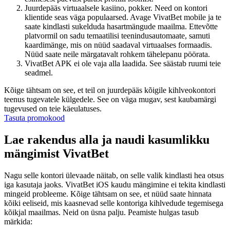
Juurdepääs virtuaalsele kasiino, pokker. Need on kontori
klientide seas väga populaarsed. Avage VivatBet mobile ja te
saate kindlasti sukelduda hasartmängude maailma. Ettevõtte
platvormil on sadu temaatilisi teenindusautomaate, samuti
kaardimänge, mis on nüüd saadaval virtuaalses formaadis.
Nüüd saate neile märgatavalt rohkem tähelepanu pöörata.
VivatBet APK ei ole vaja alla laadida. See säästab ruumi teie
seadmel.
Kõige tähtsam on see, et teil on juurdepääs kõigile kihlveokontori
teenus tugevatele külgedele. See on väga mugav, sest kaubamärgi
tugevused on teie käeulatuses.
Tasuta promokood
Lae
rakendus
alla ja naudi kasumlikku
mängimist
VivatBet
Nagu selle kontori ülevaade näitab, on selle valik kindlasti hea otsus
iga kasutaja jaoks. VivatBet iOS kaudu mängimine ei tekita kindlasti
mingeid probleeme. Kõige tähtsam on see, et nüüd saate hinnata
kõiki eeliseid, mis kaasnevad selle kontoriga kihlvedude tegemisega
kõikjal maailmas. Neid on üsna palju. Peamiste hulgas tasub
märkida: