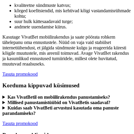
kvaliteetne sündmuste katvus;
kõrged koefitsiendid, mis kehtivad kõigi vastandamisrühmade
kohta;
suur hulk kättesaadavaid turge;
andmete uuendamise kiirus.
Kasutage VivatBet mobiilirakendus ja saate pöörata rohkem
tähelepanu oma ennustustele. Nüüd on vaja vaid stabiilset
internetiühendust, et jälgida sündmuste kulgu ja reageerida kiiresti
kõigile muutustele, mis areenil toimuvad. Avage VivatBet rakendus
ja kasumlikud ennustused turniiridele, millest olete huvitatud,
muutuvad reaalsuseks.
Tasuta promokood
Korduma kippuvad küsimused
Kas VivatBetil on mobiilirakendus panustamiseks?
Millised panustamistüübid on VivatBetis saadaval?
Kuidas saab VivatBeti arvustusi kasutada oma panuste
parandamiseks?
Tasuta promokood