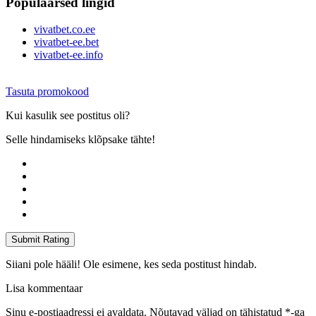
Populaarsed lingid
vivatbet.co.ee
vivatbet-ee.bet
vivatbet-ee.info
Tasuta promokood
Kui kasulik see postitus oli?
Selle hindamiseks klõpsake tähte!
Submit Rating
Siiani pole hääli! Ole esimene, kes seda postitust hindab.
Lisa kommentaar
Sinu e-postiaadressi ei avaldata.
Nõutavad väljad on tähistatud
*
-ga