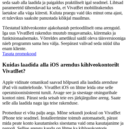
seda saab alla laadida ja paigaldus praktiliselt igal seadmel. Lihtsad
parameetrid tähendavad ka seda, et VivatBet mobiilirakendus
laetakse alla väga kiiresti. Kuluta praegu vaid üks minut oma ajast,
et tulevikus saaksite panustada kõikjal maailmas.
Tõestatud kihlveokontor ajakohastab perioodiliselt oma arenguid.
Iga uus VivatBeti rakendus muutub mugavamaks, kiiremaks ja
funktsionaalsemaks. Võrreldes ametlikul saidil oleva täisversiooniga
näeb programm sama hea välja. Seepärast valivad seda nüüd üha
enam kliente.
Tasuta promokood
Kuidas laadida alla
iOS
arendus kihlveokontorilt
VivatBet
?
Apple vidinate omanikud saavad hõlpsasti alla laadida arenduse
iPad või nutitelefonile. VivatBet iOS on lihtne leida otse selle
operatsioonisüsteemi turult. Avage see ja sisestage otsinguribale
kontori nimi. Pärast seda seisab teie ees järkjärguline areng. Saate
selle alla laadida nagu iga teise rakenduse.
Protseduur ei võta palju aega. Mõne sekundi jooksul on VivatBet
iPhone teie seadmel. Installeerimine toimub automaatselt, pärast
mida peate konto kasutamiseks sisestama vaid oma kasutajanime ja
parooli. Sellise arengu kaudu on lihtne ka kihlveokontoris