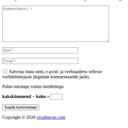
Salvesta minu nimi, e-posti- ja veebiaadress sellesse
veebilehitsejasse järgmiste kommentaaride jaoks.
Palun sisestage vastus numbritega:
kakskümmend − kolm =
Copyright © 2026
vivatbet-ee.com