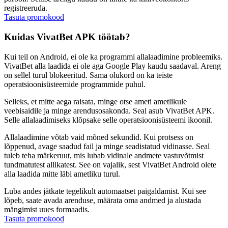
registreeruda.
Tasuta promokood
Kuidas
VivatBet APK
töötab?
Kui teil on Android, ei ole ka programmi allalaadimine probleemiks.
VivatBet alla laadida ei ole aga Google Play kaudu saadaval. Areng
on sellel turul blokeeritud. Sama olukord on ka teiste
operatsioonisüsteemide programmide puhul.
Selleks, et mitte aega raisata, minge otse ameti ametlikule
veebisaidile ja minge arendusosakonda. Seal asub VivatBet APK.
Selle allalaadimiseks klõpsake selle operatsioonisüsteemi ikoonil.
Allalaadimine võtab vaid mõned sekundid. Kui protsess on
lõppenud, avage saadud fail ja minge seadistatud vidinasse. Seal
tuleb teha märkeruut, mis lubab vidinale andmete vastuvõtmist
tundmatutest allikatest. See on vajalik, sest VivatBet Android olete
alla laadida mitte läbi ametliku turul.
Luba andes jätkate tegelikult automaatset paigaldamist. Kui see
lõpeb, saate avada arenduse, määrata oma andmed ja alustada
mängimist uues formaadis.
Tasuta promokood