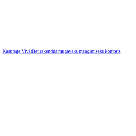
Kasutage VivatBet rakendus mugavaks mängimiseks kontoris