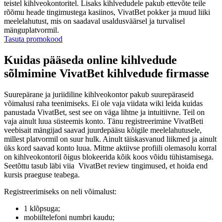
teistel kihlveokontoritel. Lisaks kihlvedudele pakub ettevõte teile
rõõmu heade tingimustega kasiinos, VivatBet pokker ja muud liiki
meelelahutust, mis on saadaval usaldusväärsel ja turvalisel
mänguplatvormil.
Tasuta promokood
Kuidas pääseda
online kihlvedude
sõlmimine VivatBet
kihlvedude firmasse
Suurepärane ja juriidiline kihlveokontor pakub suurepäraseid
võimalusi raha teenimiseks. Ei ole vaja viidata wiki leida kuidas
panustada VivatBet, sest see on väga lihtne ja intuitiivne. Teil on
vaja ainult luua süsteemis konto. Tänu registreerimine VivatBeti
veebisait mängijad saavad juurdepääsu kõigile meelelahutusele,
millest platvormil on suur hulk. Ainult täiskasvanud liikmed ja ainult
üks kord saavad konto luua. Mitme aktiivse profiili olemasolu korral
on kihlveokontoril õigus blokeerida kõik koos võidu tühistamisega.
Seetõttu tasub läbi viia VivatBet review tingimused, et hoida end
kursis praeguse teabega.
Registreerimiseks on neli võimalust:
1 klõpsuga;
mobiiltelefoni numbri kaudu;