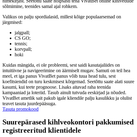
nimekirjast. Seetõttu saate hõlpsasti teha VivatBet online kihlvedude
sõlmimine, teenides samal ajal rohkem.
Valikus on palju spordialasid, millest kõige populaarsemad on
järgmised:
jalgpall;
CS GO;
tennis;
korvpall;
hoki
Kuidas mängida, ei ole probleemi, sest saidi kasutajaliides on
intuitiivne ja navigeerimine on äärmiselt mugav. Samuti on teil hea
meel, et iga panus VivatBet panus võib tuua head tulu, sest
koefitsiendid on turu keskmisest kõrgemad. Seetõttu saate alati suure
kasumi, kui teete prognoose. Lisaks aitavad raha teenida
kampaaniad ja loteriid. Tasub ainult tutvuda eeskirjad ja nõuded.
VivatBet ametlik sait pakub igale kliendile palju kasulikku ja olulist
teavet tasuta juurdepääsuga.
Tasuta promokood
Suurepärased
kihlveokontori
pakkumised
registreeritud klientidele