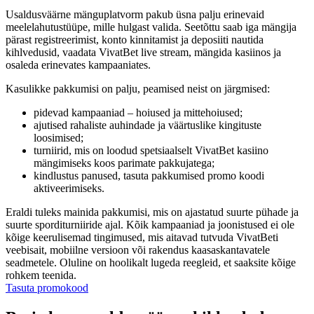
Usaldusväärne mänguplatvorm pakub üsna palju erinevaid
meelelahutustüüpe, mille hulgast valida. Seetõttu saab iga mängija
pärast registreerimist, konto kinnitamist ja deposiiti nautida
kihlvedusid, vaadata VivatBet live stream, mängida kasiinos ja
osaleda erinevates kampaaniates.
Kasulikke pakkumisi on palju, peamised neist on järgmised:
pidevad kampaaniad – hoiused ja mittehoiused;
ajutised rahaliste auhindade ja väärtuslike kingituste
loosimised;
turniirid, mis on loodud spetsiaalselt VivatBet kasiino
mängimiseks koos parimate pakkujatega;
kindlustus panused, tasuta pakkumised promo koodi
aktiveerimiseks.
Eraldi tuleks mainida pakkumisi, mis on ajastatud suurte pühade ja
suurte sporditurniiride ajal. Kõik kampaaniad ja joonistused ei ole
kõige keerulisemad tingimused, mis aitavad tutvuda VivatBeti
veebisait, mobiilne versioon või rakendus kaasaskantavatele
seadmetele. Oluline on hoolikalt lugeda reegleid, et saaksite kõige
rohkem teenida.
Tasuta promokood